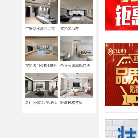
广安花水湾完工实
实拍黑白灰
拍
实拍名门公馆140平
帝谷公园城现代法
奶油风
式奶油风
名门公馆117平现代
轻奢风格赏析
黑白灰