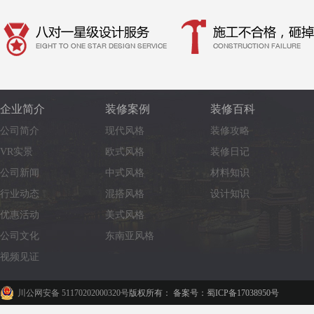
企业简介
装修案例
装修百科
公司简介
现代风格
装修攻略
VR实景
欧式风格
装修日记
公司新闻
中式风格
材料知识
行业动态
混搭风格
设计知识
优惠活动
美式风格
公司文化
东南亚风格
视频见证
川公网安备 51170202000320号
版权所有： 备案号：蜀ICP备17038950号