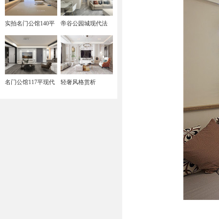
实拍名门公馆140平
帝谷公园城现代法
奶油风
式奶油风
名门公馆117平现代
轻奢风格赏析
黑白灰