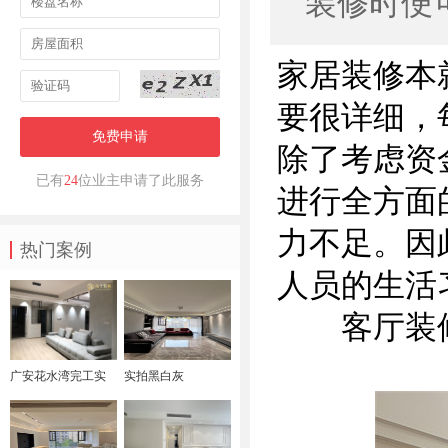
装修时便
家居装修本
要很详细，
免费申请
除了考虑资
已有
24
位业主申请了此服务
进行全方面
力不足。因
热门案例
人员的生活
客厅装
广安花水湾完工实
实拍黑白灰
拍